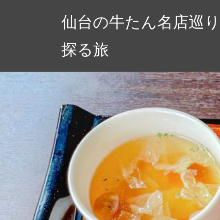
コ
仙台の牛たん名店巡
ン
テ
探る旅
ン
ツ
へ
ス
キ
ッ
プ