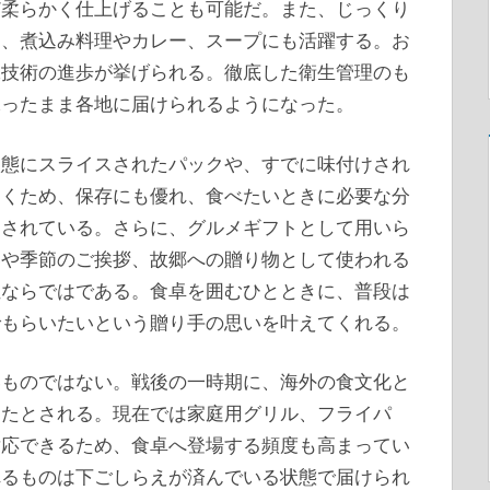
ど柔らかく仕上げることも可能だ。また、じっくり
め、煮込み料理やカレー、スープにも活躍する。お
工技術の進歩が挙げられる。徹底した衛生管理のも
保ったまま各地に届けられるようになった。
状態にスライスされたパックや、すでに味付けされ
届くため、保存にも優れ、食べたいときに必要な分
価されている。さらに、グルメギフトとして用いら
いや季節のご挨拶、故郷への贈り物として使われる
位ならではである。食卓を囲むひとときに、普段は
でもらいたいという贈り手の思いを叶えてくれる。
いものではない。戦後の一時期に、海外の食文化と
ったとされる。現在では家庭用グリル、フライパ
対応できるため、食卓へ登場する頻度も高まってい
れるものは下ごしらえが済んでいる状態で届けられ