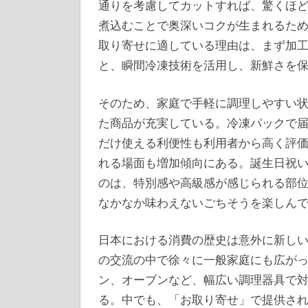
通りを考慮してカットすれば、驚くほ
煮込むことで奥深いコクが生まれるた
取り寄せに適している理由は、まず加
と、瞬間冷凍技術を活用し、新鮮さを
そのため、家庭で手軽に調理しやすい
た商品が充実している。冷凍パックで
だけ使える利便性も利用者から高く評
れる場面も増加傾向にある。誕生日祝
のは、特別感や高級感が感じられる部
なかなか味わえないごちそうを楽しん
日本における消費の歴史は意外に新し
の交流の中で徐々に一般家庭にも広が
ン、オーブンなど、幅広い調理器具で
る。中でも、「お取り寄せ」で提供さ