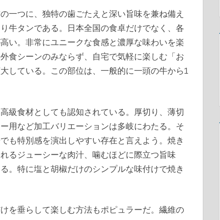
材の一つに、独特の歯ごたえと深い旨味を兼ね備え
まり牛タンである。日本全国の食卓だけでなく、各
が高い。非常にユニークな食感と濃厚な味わいを楽
の外食シーンのみならず、自宅で気軽に楽しむ「お
大している。この部位は、一般的に一頭の牛から1
、高級食材としても認知されている。厚切り、薄切
ュー用など加工バリエーションは多岐にわたる。そ
場でも特別感を演出しやすい存在と言えよう。焼き
されるジューシーな肉汁、噛むほどに際立つ旨味
ある。特に塩と胡椒だけのシンプルな味付けで焼き
だけを垂らして楽しむ方法もポピュラーだ。繊維の