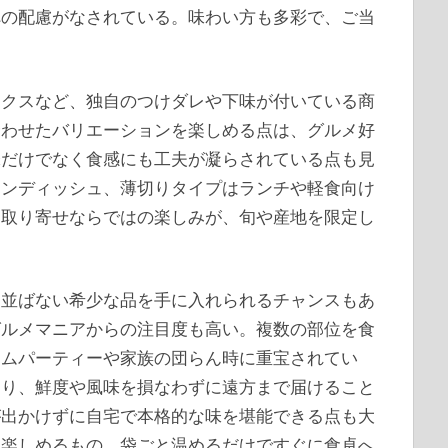
への配慮がなされている。味わい方も多彩で、ご当
ックスなど、独自のつけダレや下味が付いている商
合わせたバリエーションを楽しめる点は、グルメ好
味だけでなく食感にも工夫が凝らされている点も見
インディッシュ、薄切りタイプはランチや軽食向け
お取り寄せならではの楽しみが、旬や産地を限定し
に並ばない希少な品を手に入れられるチャンスもあ
グルメマニアからの注目度も高い。複数の部位を食
ームパーティーや家族の団らん時に重宝されてい
より、鮮度や風味を損なわずに遠方まで届けること
が出かけずに自宅で本格的な味を堪能できる点も大
に楽しめるもの、袋ごと温めるだけですぐに食卓へ