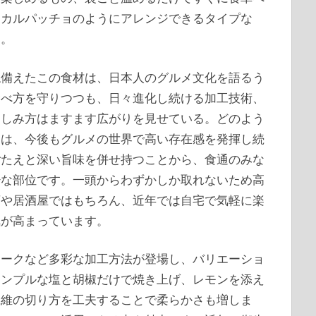
てカルパッチョのようにアレンジできるタイプな
た。
ね備えたこの食材は、日本人のグルメ文化を語るう
食べ方を守りつつも、日々進化し続ける加工技術、
楽しみ方はますます広がりを見せている。どのよう
ンは、今後もグルメの世界で高い存在感を発揮し続
ごたえと深い旨味を併せ持つことから、食通のみな
少な部位です。一頭からわずかしか取れないため高
店や居酒屋ではもちろん、近年では自宅で気軽に楽
気が高まっています。
モークなど多彩な加工方法が登場し、バリエーショ
シンプルな塩と胡椒だけで焼き上げ、レモンを添え
繊維の切り方を工夫することで柔らかさも増しま