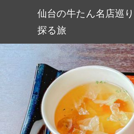
コ
仙台の牛たん名店巡
ン
テ
探る旅
ン
ツ
へ
ス
キ
ッ
プ