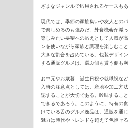
ざまなジャンルで応用されるケースも
現代では、季節の家族集いや友人との
で楽しめるのも強みだ。外食機会が減
楽しみたい要望への応えとして人気が
ンを使いながら家族と調理を楽しむこ
大きな割合を占めている。包装デザイ
する通販グルメは、選ぶ側も貰う側も
お中元やお歳暮、誕生日祝や就職祝な
入時の注意点としては、産地や加工方
認することが大切である。吟味するこ
できるであろう。このように、特有の
けている舌のグルメ逸品は、通販を通
魅力は時代やトレンドを超えて色褪せ