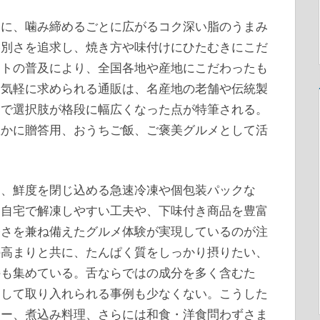
もに、噛み締めるごとに広がるコク深い脂のうまみ
格別さを追求し、焼き方や味付けにひたむきにこだ
ットの普及により、全国各地や産地にこだわったも
。気軽に求められる通販は、名産地の老舗や伝統製
まで選択肢が格段に幅広くなった点が特筆される。
豊かに贈答用、おうちご飯、ご褒美グルメとして活
り、鮮度を閉じ込める急速冷凍や個包装パックな
。自宅で解凍しやすい工夫や、下味付き商品を豊富
軽さを兼ね備えたグルメ体験が実現しているのが注
の高まりと共に、たんぱく質をしっかり摂りたい、
持も集めている。舌ならではの成分を多く含むた
として取り入れられる事例も少なくない。こうした
レー、煮込み料理、さらには和食・洋食問わずさま