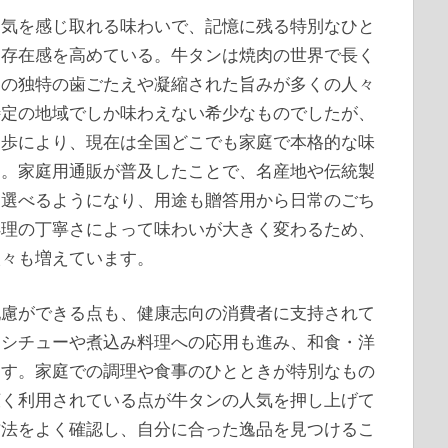
囲気を感じ取れる味わいで、記憶に残る特別なひと
す存在感を高めている。牛タンは焼肉の世界で長く
その独特の歯ごたえや凝縮された旨みが多くの人々
特定の地域でしか味わえない希少なものでしたが、
進歩により、現在は全国どこでも家庭で本格的な味
た。家庭用通販が普及したことで、名産地や伝統製
に選べるようになり、用途も贈答用から日常のごち
処理の丁寧さによって味わいが大きく変わるため、
人々も増えています。
配慮ができる点も、健康志向の消費者に支持されて
、シチューや煮込み料理への応用も進み、和食・洋
ます。家庭での調理や食事のひとときが特別なもの
広く利用されている点が牛タンの人気を押し上げて
方法をよく確認し、自分に合った逸品を見つけるこ