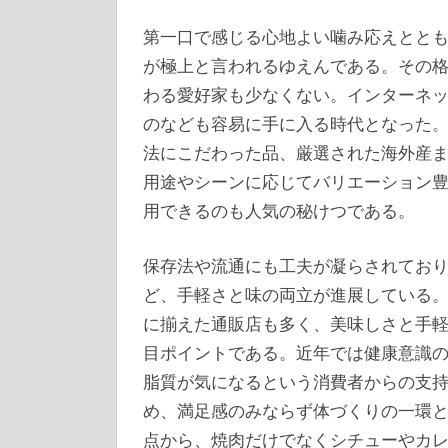
第一口で感じる心地よい噛み応えとと
が極上と言われるゆえんである。その
わる愛好家も少なくない。インターネ
のなども容易に手に入る時代となった
法にこだわった品、厳選された海外産
用途やシーンに応じてバリエーション
用できるのも人気の秘けつである。
保存法や流通にも工夫が凝らされてお
ど、手軽さと味の両立が進展している
に揃えた通販店も多く、美味しさと手
目ポイントである。近年では健康意識
脂質が気になるという消費者からの支
め、満足感のみならず体づくりの一環
点から、焼肉だけでなくシチューやカ