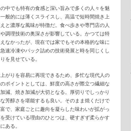
その中でも特有の食感と深い旨みで多くの人々を魅
。
一般的には薄くスライスし、高温で短時間焼き上
応えと濃厚な風味が特徴だ。食べ歩きや専門店の人
性や調理技術の奥深さが影響している。かつては特
わえなかったが、現在では家でもその本格的な味に
。急速冷凍やパック詰めの技術発展と時を同じくし
まりを見せている。
仕上がりを容易に再現できるため、多忙な現代人の
理のポイントとしては、鮮度の高さが際立つ繊細な
塩加減、焼き加減が大切となる。厚切りでしっかり
かな芳醇さを堪能するも良い。そのまま焼くだけで
豊富で、家庭ごとに趣向を凝らした味わいが拡がっ
価を受けている理由のひとつは、硬すぎず柔らかす
感にある。