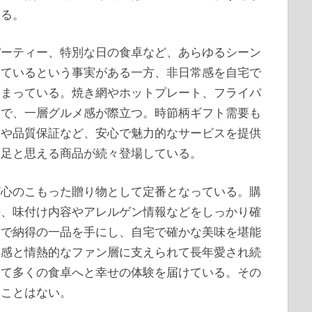
ある。
パーティー、特別な日の食卓など、あらゆるシーン
っているという事実がある一方、非日常感を自宅で
高まっている。焼き網やホットプレート、フライパ
とで、一層グルメ感が際立つ。時節柄ギフト需要も
ンや品質保証など、安心で魅力的なサービスを提供
満足と思える商品が続々登場している。
ど心のこもった贈り物として定番となっている。購
法、味付け内容やアレルゲン情報などをしっかり確
とで納得の一品を手にし、自宅で確かな美味を堪能
食感と情熱的なファン層に支えられて長年愛され続
じて多くの食卓へと幸せの体験を届けている。その
ることはない。